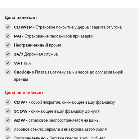
Цена включает
CDW/TP
- Страховое покрытие ущерба / защита от угона
PAI
- Страхование пассажиров при аварии
Неограниченный
пробег
24/7
Дорожная служба
VAT
19%
Свободно
Плата за отмену за 48 часов до согласованной
аренды
Цена не включает
CDW+
- собой покрытие, снижающее вашу франшизу
SCDW
- снижающее вашу франшизу до нуля
ADW
- страховое распространяется на шины,
лобовое стекло, зеркала и низ кузова автомобиля.
Дополнительно
- Детское кресло, GPS, Wifi etc