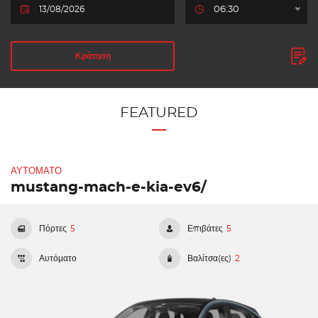
06:30
Κράτηση
FEATURED
ΑΥΤΌΜΑΤΟ
mustang-mach-e-kia-ev6/
Πόρτες
5
Επιβάτες
5
Αυτόματο
Βαλίτσα(ες)
2