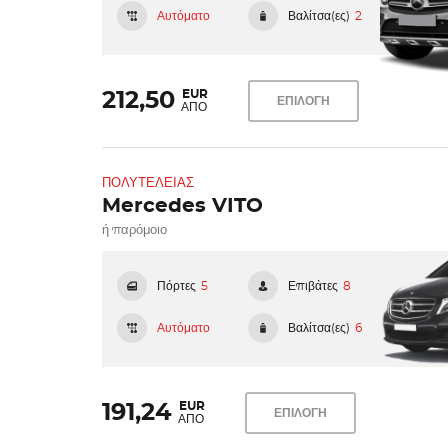
Αυτόματο
Βαλίτσα(ες)
2
EUR
212,50
ΕΠΙΛΟΓΗ
ΑΠΟ
ΠΟΛΥΤΕΛΕΊΑΣ
Mercedes VITO
ή παρόμοιο
Πόρτες
5
Επιβάτες
8
Αυτόματο
Βαλίτσα(ες)
6
EUR
191,24
ΕΠΙΛΟΓΗ
ΑΠΟ