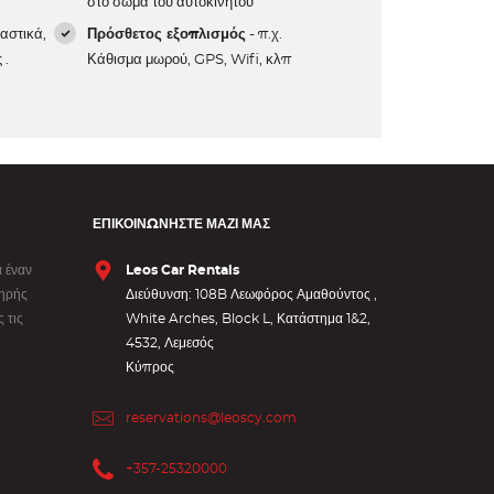
στο σώμα του αυτοκινήτου
αστικά,
Πρόσθετος εξοπλισμός
- π.χ.
 .
Κάθισμα μωρού, GPS, Wifi, κλπ
ΕΠΙΚΟΙΝΩΝΉΣΤΕ ΜΑΖΊ ΜΑΣ
 έναν
Leos Car Rentals
ληρής
Διεύθυνση: 108B Λεωφόρος Αμαθούντος ,
 τις
White Arches, Block L, Κατάστημα 1&2,
4532, Λεμεσός
Κύπρος
reservations@leoscy.com
+357-25320000