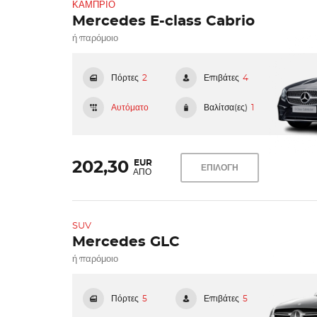
ΚΆΜΠΡΙΟ
Mercedes E-class Cabrio
ή παρόμοιο
Πόρτες
2
Επιβάτες
4
Αυτόματο
Βαλίτσα(ες)
1
EUR
202,30
ΕΠΙΛΟΓΗ
ΑΠΟ
SUV
Mercedes GLC
ή παρόμοιο
Πόρτες
5
Επιβάτες
5