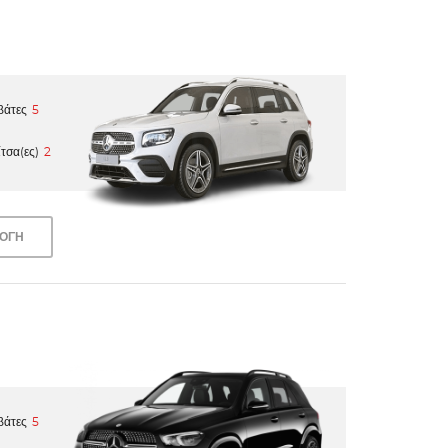
βάτες
5
τσα(ες)
2
ΛΟΓΗ
βάτες
5