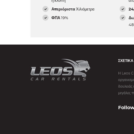
ή κλοπή
ατ
Απεριόριστα
Χιλιόμετρα
24
ΦΠΑ
19%
Δω
48
ΣΧΕΤΙΚΆ
Η Leos Ca
οργανισμό
δουλειάς 
μεγάλες π
Follow