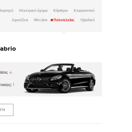
 Φορτηγό
Ηλεκτρικό όχημα
Κάμπριο
Κλιματιστικό
Λιμουζίνα
Μίνι βαν
Πολυτελείας
Υβριδικό
abrio
βάτες
4
τσα(ες)
1
ΟΓΗ