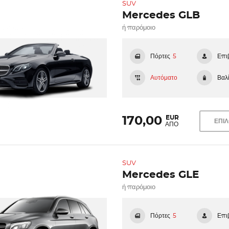
SUV
Mercedes GLB
ή παρόμοιο
Πόρτες
5
Επι
Αυτόματο
Βαλί
EUR
170,00
ΕΠΙ
ΑΠΟ
SUV
Mercedes GLE
ή παρόμοιο
Πόρτες
5
Επι