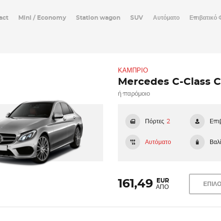
act
Mini / Economy
Station wagon
SUV
Αυτόματο
Επιβατικό
ΚΆΜΠΡΙΟ
Mercedes C-Class C
ή παρόμοιο
Πόρτες
2
Επι
Αυτόματο
Βαλί
EUR
161,49
ΕΠΙΛ
ΑΠΟ