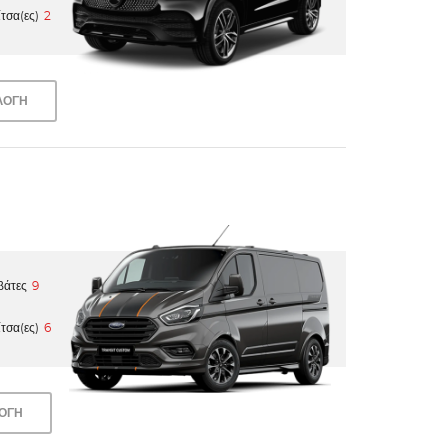
τσα(ες)
2
ΛΟΓΗ
βάτες
9
τσα(ες)
6
ΛΟΓΗ