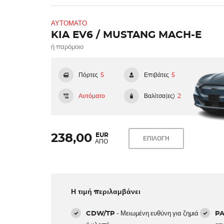
ΑΥΤΌΜΑΤΟ
KIA EV6 / MUSTANG MACH-E
ή παρόμοιο
Πόρτες
5
Επιβάτες
5
Αυτόματο
Βαλίτσα(ες)
2
EUR
238,00
ΕΠΙΛΟΓΗ
ΑΠΟ
Η τιμή περιλαμβάνει
CDW/TP
- Μειωμένη ευθύνη για ζημιά
PA