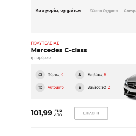
Κατηγορίες οχημάτων
Όλα τα Οχήματα
Comp
ΠΟΛΥΤΕΛΕΊΑΣ
Mercedes C-class
ή παρόμοιο
Πόρτες
4
Επιβάτες
5
Αυτόματο
Βαλίτσα(ες)
2
EUR
101,99
ΕΠΙΛΟΓΗ
ΑΠΟ