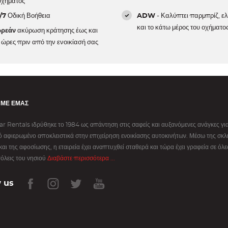
υχήματος
/7
Οδική Βοήθεια
ADW
- Καλύπτει παρμπρίζ, ελ
και το κάτω μέρος του οχήματος
ρεάν
ακύρωση κράτησης έως και
 ώρες πριν από την ενοικίασή σας
 ΜΕ ΕΜΆΣ
r Rentals ιδρύθηκε το 1984 ως απάντηση στις σαφείς και αυξανόμενες ανάγκες για
 αφιερωμένο αποκλειστικά στην επιχείρηση ενοικίασης αυτοκινήτων. Μέσω της σκ
και της αφοσίωσης, η εταιρεία έχει αναπτυχθεί σταθερά και τώρα έχει γραφεία σε όλες
όλεις του νησιού
Διαβάστε περισσότερα ...
 us