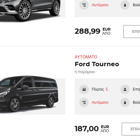
Αυτόματο
Βαλί
EUR
288,99
ΕΠΙ
ΑΠΟ
ΑΥΤΌΜΑΤΟ
Ford Tourneo
ή παρόμοιο
Πόρτες
5
Επι
Αυτόματο
Βαλί
EUR
187,00
ΕΠΙ
ΑΠΟ