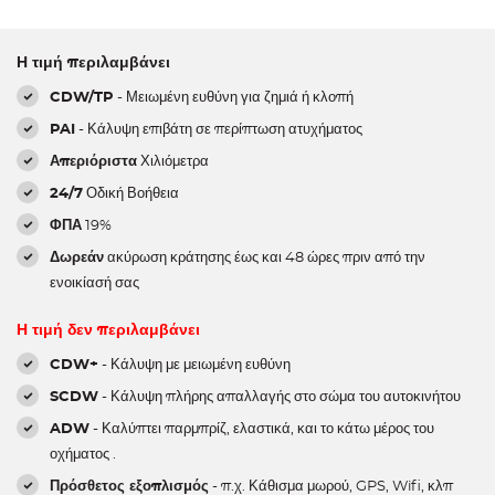
Η τιμή περιλαμβάνει
CDW/TP
- Μειωμένη ευθύνη για ζημιά ή κλοπή
PAI
- Κάλυψη επιβάτη σε περίπτωση ατυχήματος
Απεριόριστα
Χιλιόμετρα
24/7
Οδική Βοήθεια
ΦΠΑ
19%
Δωρεάν
ακύρωση κράτησης έως και 48 ώρες πριν από την
ενοικίασή σας
Η τιμή δεν περιλαμβάνει
CDW+
- Κάλυψη με μειωμένη ευθύνη
SCDW
- Κάλυψη πλήρης απαλλαγής στο σώμα του αυτοκινήτου
ADW
- Καλύπτει παρμπρίζ, ελαστικά, και το κάτω μέρος του
οχήματος .
Πρόσθετος εξοπλισμός
- π.χ. Κάθισμα μωρού, GPS, Wifi, κλπ