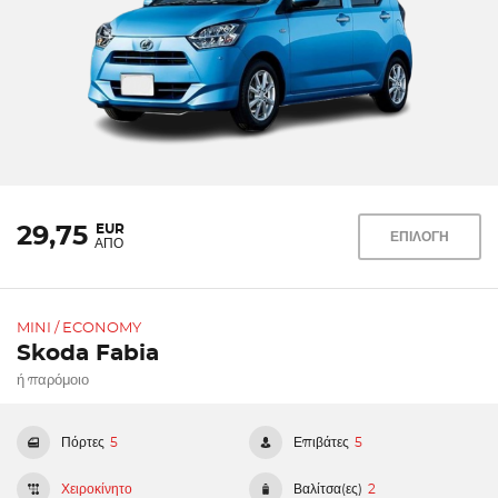
EUR
29,75
ΕΠΙΛΟΓΗ
ΑΠΟ
MINI / ECONOMY
Skoda Fabia
ή παρόμοιο
Πόρτες
5
Επιβάτες
5
Χειροκίνητο
Βαλίτσα(ες)
2