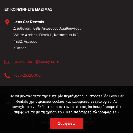
ΕΠΙΚΟΙΝΩΝΉΣΤΕ ΜΑΖΊ ΜΑΣ
Leos Car Rentals
Διεύθυνση: 108B Λεωφόρος Αμαθούντος ,
White Arches, Block L, Κατάστημα 1&2,
4532, Λεμεσός
Κύπρος
reservations@leoscy.com
+357-25320000
Για να βελτιώσετε την εμπειρία περιήγησης, η ιστοσελίδα Leos Car
Rentals χρησιμοποιεί cookies και παρόμοιες τεχνολογίες. Αν
All rights reserved © 2020 Dionysos Rent A Car Ltd
συνεχίσετε να βλέπετε αυτόν τον ιστότοπο, θα θεωρήσουμε ότι
Powered
συμφωνείτε με τη χρήση του.
Περισσότερες πληροφορίες »
Developed by
Συμφωνώ