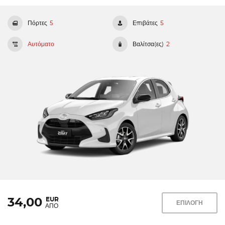
Πόρτες
5
Επιβάτες
5
Αυτόματο
Βαλίτσα(ες)
2
EUR
34,00
ΕΠΙΛΟΓΗ
ΑΠΟ