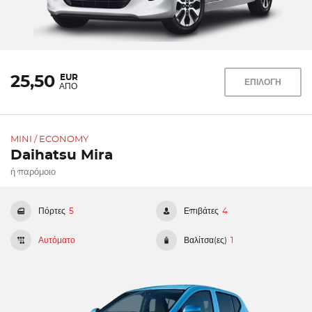
EUR
25,50
ΕΠΙΛΟΓΗ
ΑΠΟ
MINI / ECONOMY
Daihatsu Mira
ή παρόμοιο
Πόρτες
5
Επιβάτες
4
Αυτόματο
Βαλίτσα(ες)
1