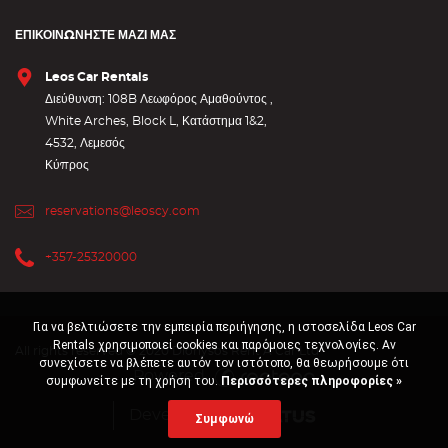
ΕΠΙΚΟΙΝΩΝΉΣΤΕ ΜΑΖΊ ΜΑΣ
Leos Car Rentals
Διεύθυνση: 108B Λεωφόρος Αμαθούντος ,
White Arches, Block L, Κατάστημα 1&2,
4532, Λεμεσός
Κύπρος
reservations@leoscy.com
+357-25320000
Για να βελτιώσετε την εμπειρία περιήγησης, η ιστοσελίδα Leos Car
Rentals χρησιμοποιεί cookies και παρόμοιες τεχνολογίες. Αν
All rights reserved © 2020 Dionysos Rent A Car Ltd
συνεχίσετε να βλέπετε αυτόν τον ιστότοπο, θα θεωρήσουμε ότι
Powered
συμφωνείτε με τη χρήση του.
Περισσότερες πληροφορίες »
Developed by
Συμφωνώ