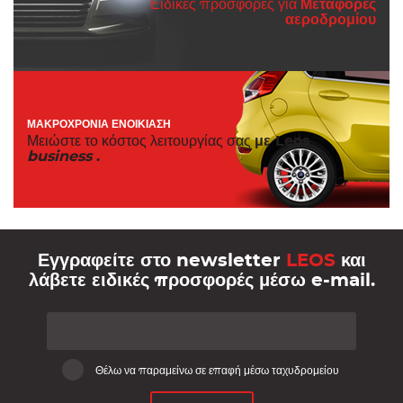
Ειδικές προσφορές για
Μεταφορές
αεροδρομίου
ΜΑΚΡΟΧΡΌΝΙΑ ΕΝΟΙΚΊΑΣΗ
Μειώστε το κόστος λειτουργίας σας
με Leos
business
.
Εγγραφείτε στο newsletter
LEOS
και
λάβετε ειδικές προσφορές μέσω e-mail.
Θέλω να παραμείνω σε επαφή μέσω ταχυδρομείου