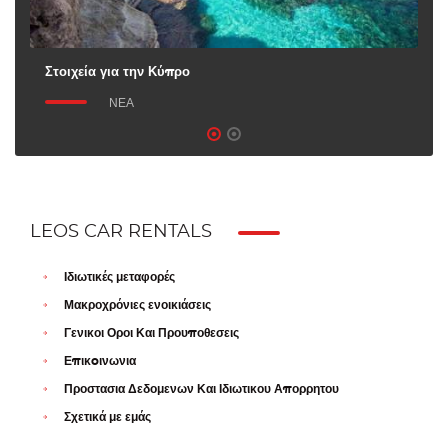
Στοιχεία για την Κύπρο
Λ
ΝΈΑ
LEOS CAR RENTALS
Ιδιωτικές μεταφορές
Μακροχρόνιες ενοικιάσεις
Γενικοι Οροι Και Προυποθεσεις
Επικoινωνια
Προστασια Δεδομενων Και Ιδιωτικου Απορρητου
Σχετικά με εμάς