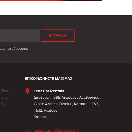
ΕΓΓΡΑΦΗ
έσω ταχυδρομείου
ΕΠΙΚΟΙΝΩΝΉΣΤΕ ΜΑΖΊ ΜΑΣ
 έναν
Leos Car Rentals
ληρής
Διεύθυνση: 108B Λεωφόρος Αμαθούντος ,
 τις
White Arches, Block L, Κατάστημα 1&2,
4532, Λεμεσός
Κύπρος
reservations@leoscy.com