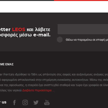
etter
LEOS
και λάβετε
οσφορές μέσω e-mail.
Θέλω να παραμείνω σε επαφή μ
 ΜΕ ΕΜΆΣ
r Rentals ιδρύθηκε το 1984 ως απάντηση στις σαφείς και αυξανόμενες ανάγκες για
 αφιερωμένο αποκλειστικά στην επιχείρηση ενοικίασης αυτοκινήτων. Μέσω της σκ
και της αφοσίωσης, η εταιρεία έχει αναπτυχθεί σταθερά και τώρα έχει γραφεία σε όλες
όλεις του νησιού
Διαβάστε περισσότερα ...
 us