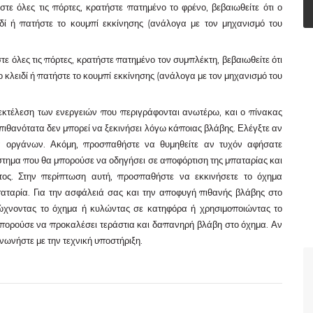
στε όλες τις πόρτες, κρατήστε πατημένο το φρένο, βεβαιωθείτε ότι ο
ιδί ή πατήστε το κουμπί εκκίνησης (ανάλογα με τον μηχανισμό του
στε όλες τις πόρτες, κρατήστε πατημένο τον συμπλέκτη, βεβαιωθείτε ότι
το κλειδί ή πατήστε το κουμπί εκκίνησης (ανάλογα με τον μηχανισμό του
 εκτέλεση των ενεργειών που περιγράφονται ανωτέρω, και ο πίνακας
 πιθανότατα δεν μπορεί να ξεκινήσει λόγω κάποιας βλάβης. Ελέγξτε αν
α οργάνων. Ακόμη, προσπαθήστε να θυμηθείτε αν τυχόν αφήσατε
στημα που θα μπορούσε να οδηγήσει σε αποφόρτιση της μπαταρίας και
τος. Στην περίπτωση αυτή, προσπαθήστε να εκκινήσετε το όχημα
αταρία. Για την ασφάλειά σας και την αποφυγή πιθανής βλάβης στο
ρώχνοντας το όχημα ή κυλώντας σε κατηφόρα ή χρησιμοποιώντας το
 μπορούσε να προκαλέσει τεράστια και δαπανηρή βλάβη στο όχημα. Αν
ινωνήστε με την τεχνική υποστήριξη.